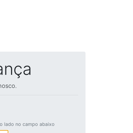
ança
nosco.
ao lado no campo abaixo