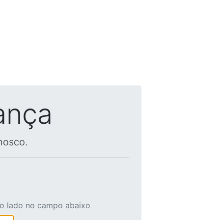
ança
nosco.
ao lado no campo abaixo